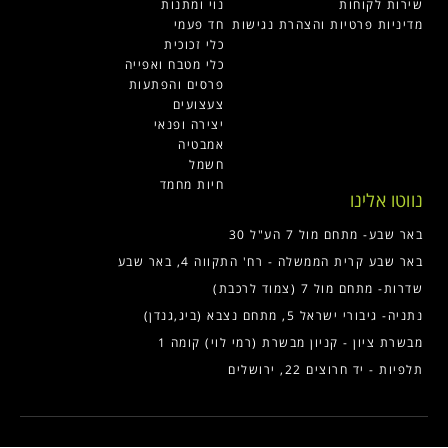
שירות לקוחות
נוי ומתנות
מדיניות פרטיות והצהרת נגישות
חד פעמי
כלי זכוכית
כלי מטבח ואפייה
פרסים והפתעות
צעצועים
יצירה ופנאי
אמבטיה
חשמל
חיות מחמד
נווטו אלינו
באר שבע- מתחם מול 7 הע"ל 30
באר שבע קרית הממשלה - רח' התקווה 4, באר שבע
שדרות- מתחם מול 7 (צמוד לרכבת)
נתניה- גיבורי ישראל 5, מתחם נצבא (ביג,גנדן)
מבשרת ציון - קניון מבשרת (רמי לוי) קומה 1
תלפיות - יד חרוצים 22, ירושלים