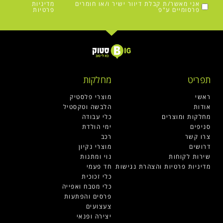
אני מאשר/ת קבלת דיוור ישיר ו/או חומרים
מדיניות
פרסומיים ע"פ
פרטיות
תפריט
מחלקות
ראשי
מוצרי פלסטיק
אודות
הלבשה וטקסטיל
מחלקות ומוצרים
כלי עבודה
סניפים
ימי הולדת
צרו קשר
רכב
דרושים
מוצרי נקיון
שירות לקוחות
נוי ומתנות
מדיניות פרטיות והצהרת נגישות
חד פעמי
כלי זכוכית
כלי מטבח ואפייה
פרסים והפתעות
צעצועים
יצירה ופנאי